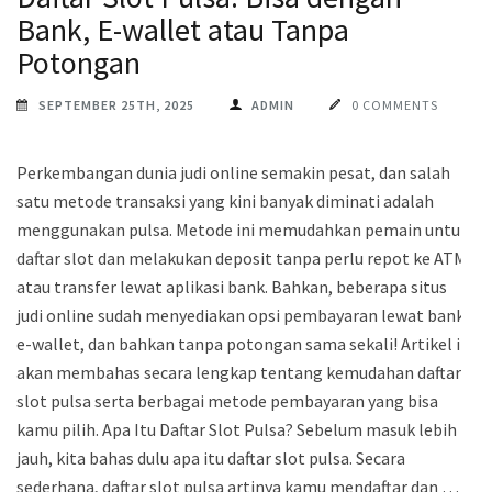
Bank, E-wallet atau Tanpa
Potongan
SEPTEMBER 25TH, 2025
ADMIN
0 COMMENTS
Perkembangan dunia judi online semakin pesat, dan salah
satu metode transaksi yang kini banyak diminati adalah
menggunakan pulsa. Metode ini memudahkan pemain untuk
daftar slot dan melakukan deposit tanpa perlu repot ke ATM
atau transfer lewat aplikasi bank. Bahkan, beberapa situs
judi online sudah menyediakan opsi pembayaran lewat bank,
e-wallet, dan bahkan tanpa potongan sama sekali! Artikel ini
akan membahas secara lengkap tentang kemudahan daftar
slot pulsa serta berbagai metode pembayaran yang bisa
kamu pilih. Apa Itu Daftar Slot Pulsa? Sebelum masuk lebih
jauh, kita bahas dulu apa itu daftar slot pulsa. Secara
sederhana, daftar slot pulsa artinya kamu mendaftar dan …