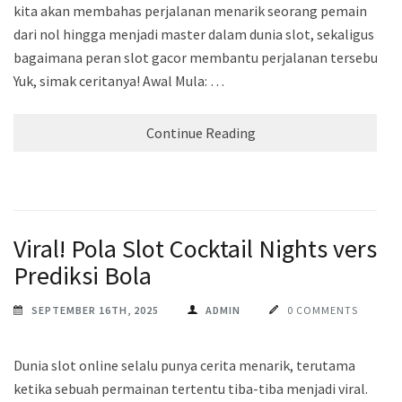
kita akan membahas perjalanan menarik seorang pemain
dari nol hingga menjadi master dalam dunia slot, sekaligus
bagaimana peran slot gacor membantu perjalanan tersebut.
Yuk, simak ceritanya! Awal Mula: …
Continue Reading
Viral! Pola Slot Cocktail Nights versi
Prediksi Bola
SEPTEMBER 16TH, 2025
ADMIN
0 COMMENTS
Dunia slot online selalu punya cerita menarik, terutama
ketika sebuah permainan tertentu tiba-tiba menjadi viral.