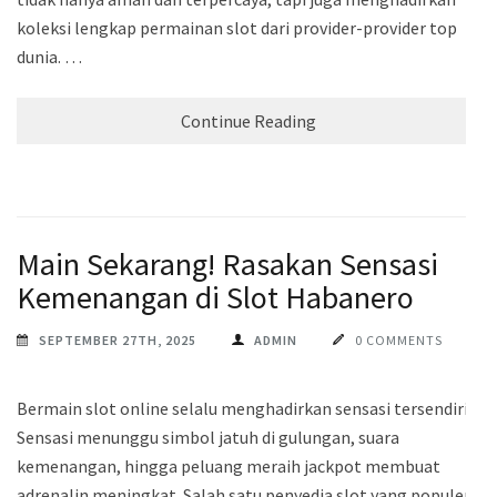
koleksi lengkap permainan slot dari provider-provider top
dunia. …
Continue Reading
Main Sekarang! Rasakan Sensasi
Kemenangan di Slot Habanero
SEPTEMBER 27TH, 2025
ADMIN
0 COMMENTS
Bermain slot online selalu menghadirkan sensasi tersendiri.
Sensasi menunggu simbol jatuh di gulungan, suara
kemenangan, hingga peluang meraih jackpot membuat
adrenalin meningkat. Salah satu penyedia slot yang populer