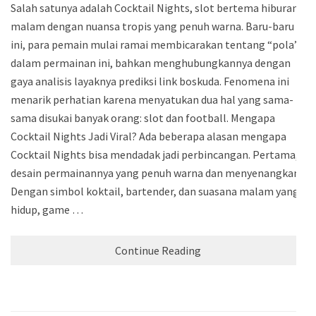
Salah satunya adalah Cocktail Nights, slot bertema hiburan
malam dengan nuansa tropis yang penuh warna. Baru-baru
ini, para pemain mulai ramai membicarakan tentang “pola”
dalam permainan ini, bahkan menghubungkannya dengan
gaya analisis layaknya prediksi link boskuda. Fenomena ini
menarik perhatian karena menyatukan dua hal yang sama-
sama disukai banyak orang: slot dan football. Mengapa
Cocktail Nights Jadi Viral? Ada beberapa alasan mengapa
Cocktail Nights bisa mendadak jadi perbincangan. Pertama,
desain permainannya yang penuh warna dan menyenangkan.
Dengan simbol koktail, bartender, dan suasana malam yang
hidup, game …
Continue Reading