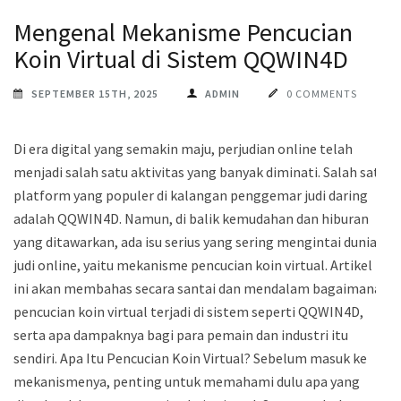
Mengenal Mekanisme Pencucian
Koin Virtual di Sistem QQWIN4D
SEPTEMBER 15TH, 2025
ADMIN
0 COMMENTS
Di era digital yang semakin maju, perjudian online telah
menjadi salah satu aktivitas yang banyak diminati. Salah satu
platform yang populer di kalangan penggemar judi daring
adalah QQWIN4D. Namun, di balik kemudahan dan hiburan
yang ditawarkan, ada isu serius yang sering mengintai dunia
judi online, yaitu mekanisme pencucian koin virtual. Artikel
ini akan membahas secara santai dan mendalam bagaimana
pencucian koin virtual terjadi di sistem seperti QQWIN4D,
serta apa dampaknya bagi para pemain dan industri itu
sendiri. Apa Itu Pencucian Koin Virtual? Sebelum masuk ke
mekanismenya, penting untuk memahami dulu apa yang