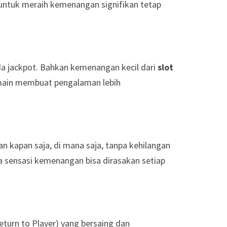
 untuk meraih kemenangan signifikan tetap
da jackpot. Bahkan kemenangan kecil dari
slot
rmain membuat pengalaman lebih
 kapan saja, di mana saja, tanpa kehilangan
ga sensasi kemenangan bisa dirasakan setiap
turn to Player) yang bersaing dan