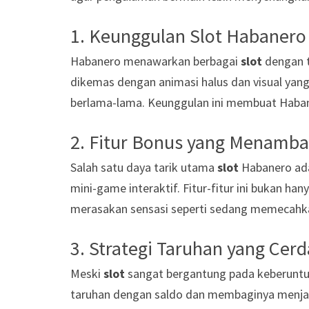
1. Keunggulan Slot Habanero
Habanero menawarkan berbagai
slot
dengan t
dikemas dengan animasi halus dan visual ya
berlama-lama. Keunggulan ini membuat Haban
2. Fitur Bonus yang Menamb
Salah satu daya tarik utama
slot
Habanero adal
mini-game interaktif. Fitur-fitur ini bukan 
merasakan sensasi seperti sedang memecahkan
3. Strategi Taruhan yang Cerd
Meski
slot
sangat bergantung pada keberuntun
taruhan dengan saldo dan membaginya menjadi