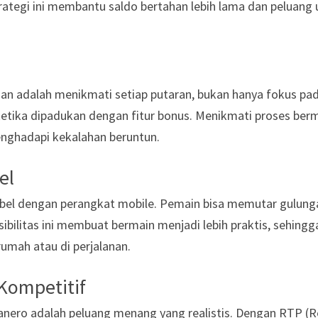
rategi ini membantu saldo bertahan lebih lama dan peluang
an adalah menikmati setiap putaran, bukan hanya fokus pa
etika dipadukan dengan fitur bonus. Menikmati proses be
nghadapi kekalahan beruntun.
el
bel dengan perangkat mobile. Pemain bisa memutar gulungan
sibilitas ini membuat bermain menjadi lebih praktis, sehing
rumah atau di perjalanan.
Kompetitif
nero adalah peluang menang yang realistis. Dengan RTP (Re