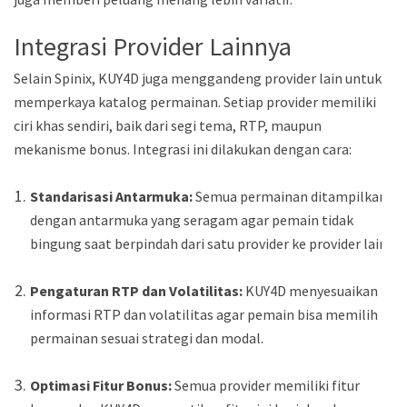
Integrasi Provider Lainnya
Selain Spinix, KUY4D juga menggandeng provider lain untuk
memperkaya katalog permainan. Setiap provider memiliki
ciri khas sendiri, baik dari segi tema, RTP, maupun
mekanisme bonus. Integrasi ini dilakukan dengan cara:
Standarisasi Antarmuka:
Semua permainan ditampilkan
dengan antarmuka yang seragam agar pemain tidak
bingung saat berpindah dari satu provider ke provider lain.
Pengaturan RTP dan Volatilitas:
KUY4D menyesuaikan
informasi RTP dan volatilitas agar pemain bisa memilih
permainan sesuai strategi dan modal.
Optimasi Fitur Bonus:
Semua provider memiliki fitur