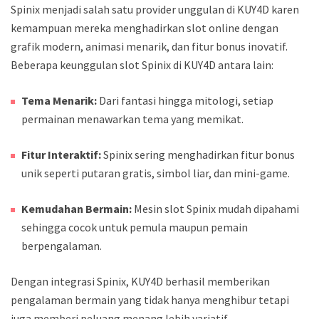
Spinix menjadi salah satu provider unggulan di KUY4D karena
kemampuan mereka menghadirkan slot online dengan
grafik modern, animasi menarik, dan fitur bonus inovatif.
Beberapa keunggulan slot Spinix di KUY4D antara lain:
Tema Menarik:
Dari fantasi hingga mitologi, setiap
permainan menawarkan tema yang memikat.
Fitur Interaktif:
Spinix sering menghadirkan fitur bonus
unik seperti putaran gratis, simbol liar, dan mini-game.
Kemudahan Bermain:
Mesin slot Spinix mudah dipahami,
sehingga cocok untuk pemula maupun pemain
berpengalaman.
Dengan integrasi Spinix, KUY4D berhasil memberikan
pengalaman bermain yang tidak hanya menghibur tetapi
juga memberi peluang menang lebih variatif.