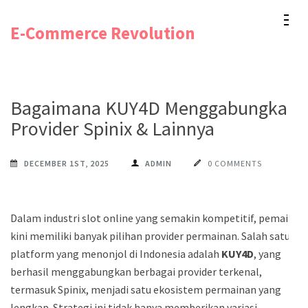
Skip
E-Commerce Revolution
to
content
(Press
Enter)
Bagaimana KUY4D Menggabungkan
Provider Spinix & Lainnya
DECEMBER 1ST, 2025
ADMIN
0 COMMENTS
Dalam industri slot online yang semakin kompetitif, pemain
kini memiliki banyak pilihan provider permainan. Salah satu
platform yang menonjol di Indonesia adalah
KUY4D
, yang
berhasil menggabungkan berbagai provider terkenal,
termasuk Spinix, menjadi satu ekosistem permainan yang
lengkap. Strategi ini tidak hanya memberikan variasi