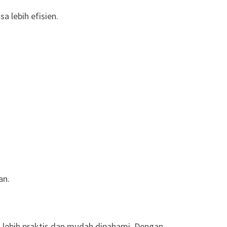
 lebih efisien.
an.
lebih praktis dan mudah dipahami. Dengan