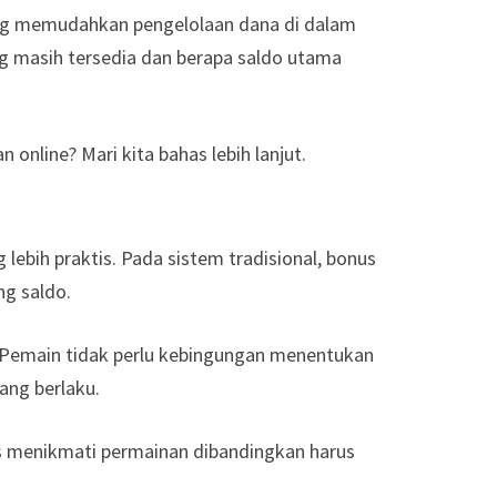
yang memudahkan pengelolaan dana di dalam
ng masih tersedia dan berapa saldo utama
online? Mari kita bahas lebih lanjut.
lebih praktis. Pada sistem tradisional, bonus
g saldo.
s. Pemain tidak perlu kebingungan menentukan
ang berlaku.
s menikmati permainan dibandingkan harus