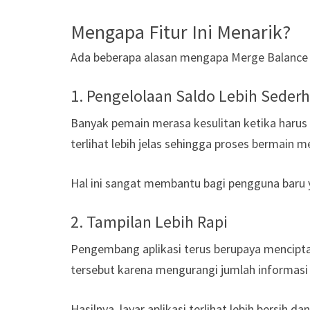
Mengapa Fitur Ini Menarik?
Ada beberapa alasan mengapa Merge Balance s
1. Pengelolaan Saldo Lebih Seder
Banyak pemain merasa kesulitan ketika harus
terlihat lebih jelas sehingga proses bermain m
Hal ini sangat membantu bagi pengguna baru y
2. Tampilan Lebih Rapi
Pengembang aplikasi terus berupaya mencipt
tersebut karena mengurangi jumlah informasi 
Hasilnya, layar aplikasi terlihat lebih bersih