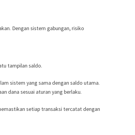
kan. Dengan sistem gabungan, risiko
tu tampilan saldo.
dalam sistem yang sama dengan saldo utama.
n dana sesuai aturan yang berlaku.
 memastikan setiap transaksi tercatat dengan