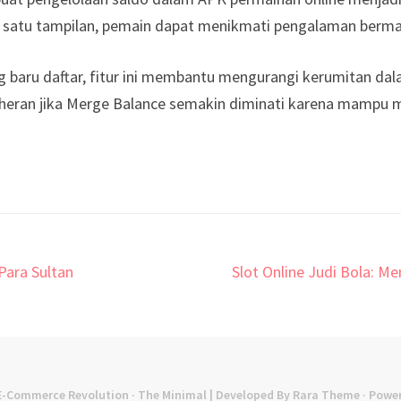
satu tampilan, pemain dapat menikmati pengalaman bermain
 baru daftar, fitur ini membantu mengurangi kerumitan da
k heran jika Merge Balance semakin diminati karena mampu
 Para Sultan
Slot Online Judi Bola: M
E-Commerce Revolution
· The Minimal | Developed By
Rara Theme
· Powe