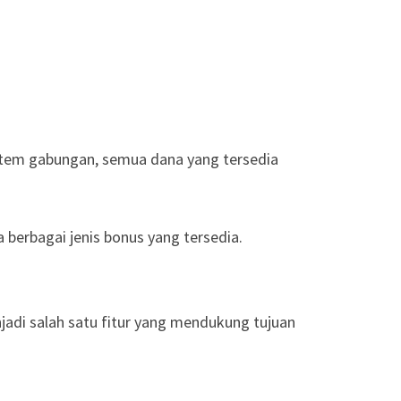
istem gabungan, semua dana yang tersedia
 berbagai jenis bonus yang tersedia.
di salah satu fitur yang mendukung tujuan