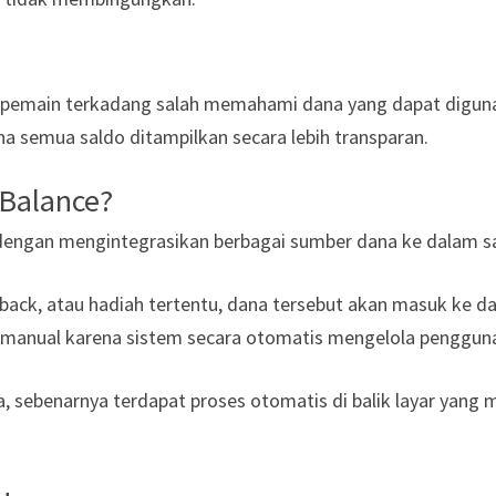
, pemain terkadang salah memahami dana yang dapat diguna
na semua saldo ditampilkan secara lebih transparan.
Balance?
dengan mengintegrasikan berbagai sumber dana ke dalam sa
ack, atau hadiah tertentu, dana tersebut akan masuk ke 
manual karena sistem secara otomatis mengelola penggunaa
a, sebenarnya terdapat proses otomatis di balik layar yang