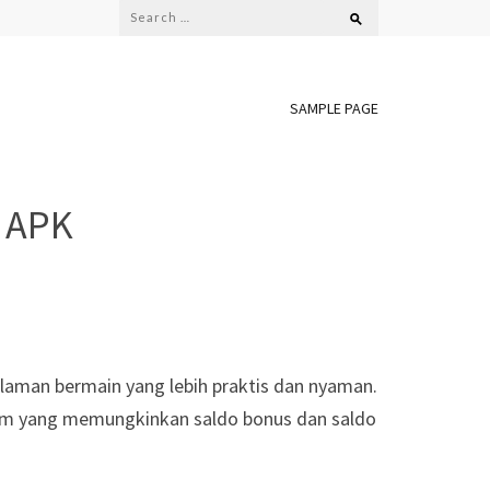
Search
for:
SAMPLE PAGE
i APK
laman bermain yang lebih praktis dan nyaman.
tem yang memungkinkan saldo bonus dan saldo