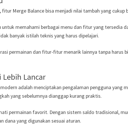
u
 fitur Merge Balance bisa menjadi nilai tambah yang cukup b
ntuk memahami berbagai menu dan fitur yang tersedia dal
ak banyak istilah teknis yang harus dipelajari.
orasi permainan dan fitur-fitur menarik lainnya tanpa harus 
 Lebih Lancar
i modern adalah menciptakan pengalaman pengguna yang m
gkah yang sebelumnya dianggap kurang praktis.
ati permainan favorit. Dengan sistem saldo tradisional, m
an dana yang digunakan sesuai aturan.