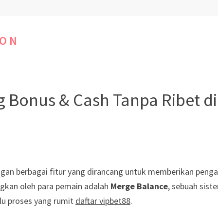
ION
 Bonus & Cash Tanpa Ribet d
gan berbagai fitur yang dirancang untuk memberikan penga
angkan oleh para pemain adalah
Merge Balance
, sebuah sis
lu proses yang rumit
daftar vipbet88
.