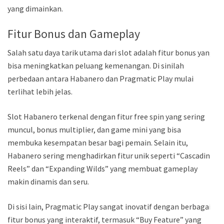
yang dimainkan.
Fitur Bonus dan Gameplay
Salah satu daya tarik utama dari slot adalah fitur bonus yang
bisa meningkatkan peluang kemenangan. Di sinilah
perbedaan antara Habanero dan Pragmatic Play mulai
terlihat lebih jelas.
Slot Habanero terkenal dengan fitur free spin yang sering
muncul, bonus multiplier, dan game mini yang bisa
membuka kesempatan besar bagi pemain. Selain itu,
Habanero sering menghadirkan fitur unik seperti “Cascading
Reels” dan “Expanding Wilds” yang membuat gameplay
makin dinamis dan seru.
Di sisi lain, Pragmatic Play sangat inovatif dengan berbagai
fitur bonus yang interaktif, termasuk “Buy Feature” yang