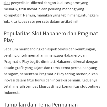
slot
penyedia ini dikenal dengan kualitas game yang
menarik, fitur inovatif, dan peluang menang yang
kompetitif. Namun, manakah yang lebih menguntungkan?
Yuk, kita kupas satu per satu dalam artikel ini!
Popularitas Slot Habanero dan Pragmatic
Play
Sebelum membandingkan aspek teknis dan keuntungan,
penting untuk memahami mengapa Habanero dan
Pragmatic Play begitu diminati. Habanero dikenal dengan
desain grafis yang tajam dan tema-tema permainan yang
beragam, sementara Pragmatic Play sering menonjolkan
inovasi dalam fitur bonus dan interaksi pemain. Keduanya
telah meraih tempat khusus di hati komunitas slot online di
Indonesia.
Tampilan dan Tema Permainan