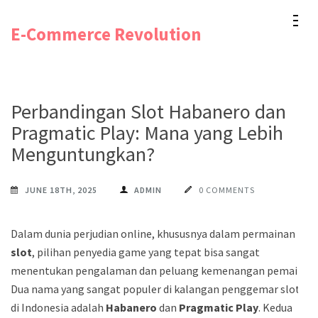
Skip
E-Commerce Revolution
to
content
(Press
Enter)
Perbandingan Slot Habanero dan
Pragmatic Play: Mana yang Lebih
Menguntungkan?
JUNE 18TH, 2025
ADMIN
0 COMMENTS
Dalam dunia perjudian online, khususnya dalam permainan
slot
, pilihan penyedia game yang tepat bisa sangat
menentukan pengalaman dan peluang kemenangan pemain.
Dua nama yang sangat populer di kalangan penggemar slot
di Indonesia adalah
Habanero
dan
Pragmatic Play
. Kedua